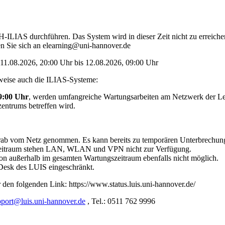
LIAS durchführen. Das System wird in dieser Zeit nicht zu erreichen 
 Sie sich an elearning@uni-hannover.de
11.08.2026, 20:00 Uhr bis 12.08.2026, 09:00 Uhr
tweise auch die ILIAS-Systeme:
09:00 Uhr
, werden umfangreiche Wartungsarbeiten am Netzwerk der Lei
zentrums betreffen wird.
rab vom Netz genommen. Es kann bereits zu temporären Unterbrechung
 Zeitraum stehen LAN, WLAN und VPN nicht zur Verfügung.
 von außerhalb im gesamten Wartungszeitraum ebenfalls nicht möglich.
e Desk des LUIS eingeschränkt.
r den folgenden Link: https://www.status.luis.uni-hannover.de/
pport@luis.uni-hannover.de
, Tel.: 0511 762 9996