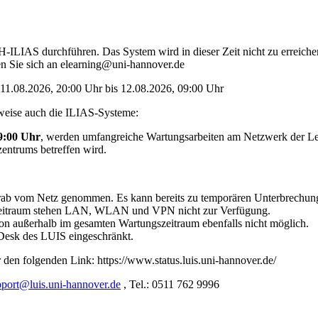
LIAS durchführen. Das System wird in dieser Zeit nicht zu erreichen 
 Sie sich an elearning@uni-hannover.de
11.08.2026, 20:00 Uhr bis 12.08.2026, 09:00 Uhr
tweise auch die ILIAS-Systeme:
09:00 Uhr
, werden umfangreiche Wartungsarbeiten am Netzwerk der Lei
zentrums betreffen wird.
rab vom Netz genommen. Es kann bereits zu temporären Unterbrechung
 Zeitraum stehen LAN, WLAN und VPN nicht zur Verfügung.
 von außerhalb im gesamten Wartungszeitraum ebenfalls nicht möglich.
e Desk des LUIS eingeschränkt.
r den folgenden Link: https://www.status.luis.uni-hannover.de/
pport@luis.uni-hannover.de
, Tel.: 0511 762 9996