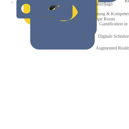
Re
Digitale Schnitzeljagd
Quellen
Einführung & Kompete
Abschluss
digitaler Escape Room
Gamification in
Digitale Schnitze
Augmented Reali