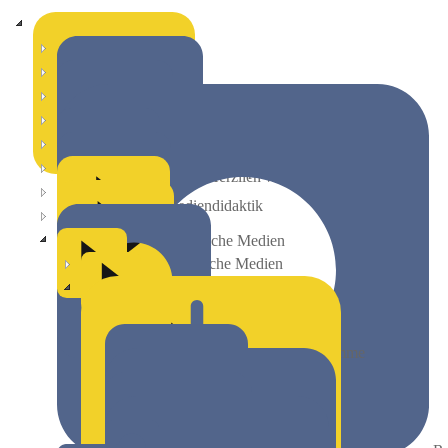
digitaLe Grundlagenkurs
Digitalkompetenz
Herzlich willkommen!
Mediendidaktik
Textliche Medien
Bildliche Medien
Filmische Medien
Vertiefung
E-Books
Zahlen und Diagramme