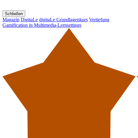
Schließen
Magazin
DigitaLe
digitaLe Grundlagenkurs
Vertiefung
Gamification in Multimedia-Lernsettings