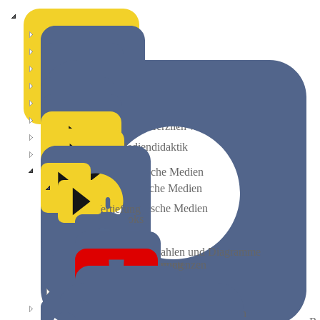
digitaLe Grundlagenkurs
Digitalkompetenz
Herzlich willkommen!
Mediendidaktik
Textliche Medien
Bildliche Medien
Filmische Medien
Vertiefung
E-Books
Zahlen und Diagramme
Einführung
Kompetenzen
E-Books beziehen