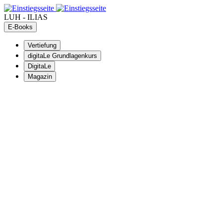
LUH - ILIAS
E-Books
Vertiefung
digitaLe Grundlagenkurs
DigitaLe
Magazin