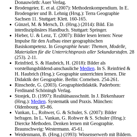
Donauwörth: Auer Verlag.
Brodengeier, E. et al. (2007): Methodenkompendium. In E.
Brodengeier und B. Lehnig (Hrsg.): Terra Geographie
Sachsen 11. Stuttgart: Klett. 160-165.
Günzel, M. & Mersch, D. (Hrsg.) (2014): Bild. Ein
interdisziplinäres Handbuch. Stuttgart: Springer.
Hieber, U. & Lenz, T. (2007): Bilder lesen lernen: Neue
Impulse für den Aufbau einer geographischen
Basiskompetenz. In
Geographie heute: Themen, Modelle,
Materialien für die Unterrichtspraxis aller Sekundarstufen
. 28
(253). 2-11.
Reinfried, S. & Haubrich, H. (2018): Bilder als
vorstellungsbildend-anschauliche
Medien
. In S. Reinfried &
H. Haubrich (Hrsg.): Geographie unterrichten lernen. Die
Didaktik der Geographie. Berlin: Cornelsen. 254-261.
Rinschede, G. (2003). Geographiedidaktik. Paderborn:
Ferdinand Schöningh Verlag.
Stonjek, D. (1997): Realitätsausschnitt. In J. Birkenhauer
(Hrsg.):
Medien
. Systematik und Praxis. München:
Oldenbourg. 85-86.
Vankan, L., Rohwer, G. & Schuler, S. (2007): Bilder
befragen. In L. Vankan, G. Rohwer & S. Schuler (Hrsg.):
Diercke Methoden. Denken lernen mit Geographie.
Braunschweig: Westermann. 45-61.
Weidenmann, B. (Hrsg.) (1993): Wissenserwerb mit Bildern.